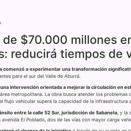
s
e $70.000 millones en 
s: reducirá tiempos de v
ta comenzó a experimentar una transformación significati
tes para el sur del Valle de Aburrá.
 una intervención orientada a mejorar la circulación en e
l área metropolitana. La obra busca atender los problemas 
 flujo vehicular supera la capacidad de la infraestructura a
nsito entre la calle 52 Sur, jurisdicción de Sabaneta
, y la
 avenida El Poblado, dos de las vías con mayor carga vehicu
stacó el alcance de la iniciativa
a través de su cuenta en la