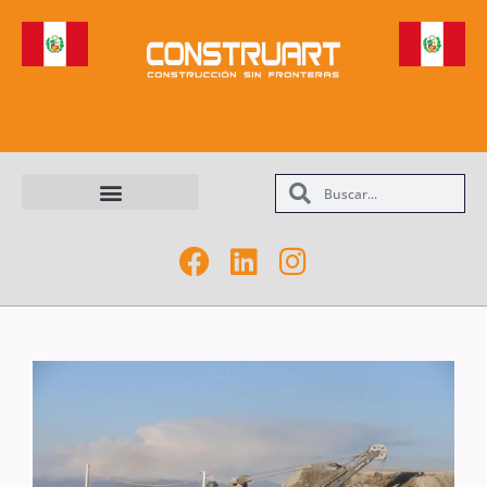
Maquinarias y Equipos