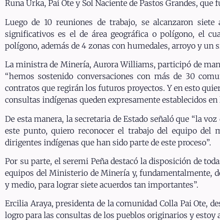
Runa Urka, Pai Ote y Sol Naciente de Pastos Grandes, que f
Luego de 10 reuniones de trabajo, se alcanzaron siete
significativos es el de área geográfica o polígono, el cu
polígono, además de 4 zonas con humedales, arroyo y un si
La ministra de Minería, Aurora Williams, participó de maner
“hemos sostenido conversaciones con más de 30 comun
contratos que regirán los futuros proyectos. Y en esto qui
consultas indígenas queden expresamente establecidos en l
De esta manera, la secretaria de Estado señaló que “la v
este punto, quiero reconocer el trabajo del equipo del 
dirigentes indígenas que han sido parte de este proceso”.
Por su parte, el seremi Peña destacó la disposición de toda
equipos del Ministerio de Minería y, fundamentalmente, de 
y medio, para lograr siete acuerdos tan importantes”.
Ercilia Araya, presidenta de la comunidad Colla Pai Ote, des
logro para las consultas de los pueblos originarios y estoy