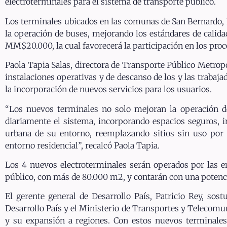
electroterminales para el sistema de transporte público.
Los terminales ubicados en las comunas de San Bernardo, L
la operación de buses, mejorando los estándares de calidad
MM$20.000, la cual favorecerá la participación en los proce
Paola Tapia Salas, directora de Transporte Público Metropoli
instalaciones operativas y de descanso de los y las trabaja
la incorporación de nuevos servicios para los usuarios.
“Los nuevos terminales no solo mejoran la operación de 
diariamente el sistema, incorporando espacios seguros, i
urbana de su entorno, reemplazando sitios sin uso por 
entorno residencial”, recalcó Paola Tapia.
Los 4 nuevos electroterminales serán operados por las e
público, con más de 80.000 m2, y contarán con una potenci
El gerente general de Desarrollo País, Patricio Rey, so
Desarrollo País y el Ministerio de Transportes y Telecomu
y su expansión a regiones. Con estos nuevos terminale