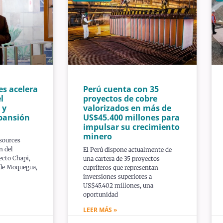
es acelera
Perú cuenta con 35
l
proyectos de cobre
 y
valorizados en más de
pansión
US$45.400 millones para
impulsar su crecimiento
minero
sources
n del
El Perú dispone actualmente de
ecto Chapi,
una cartera de 35 proyectos
 de Moquegua,
cupríferos que representan
inversiones superiores a
US$45.402 millones, una
oportunidad
LEER MÁS »