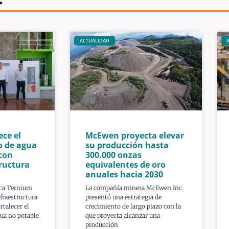
ACTUALIDAD
ece el
McEwen proyecta elevar
o de agua
su producción hasta
con
300.000 onzas
ructura
equivalentes de oro
anuales hacia 2030
ica Ternium
La compañía minera McEwen Inc.
fraestructura
presentó una estrategia de
rtalecer el
crecimiento de largo plazo con la
ua no potable
que proyecta alcanzar una
producción