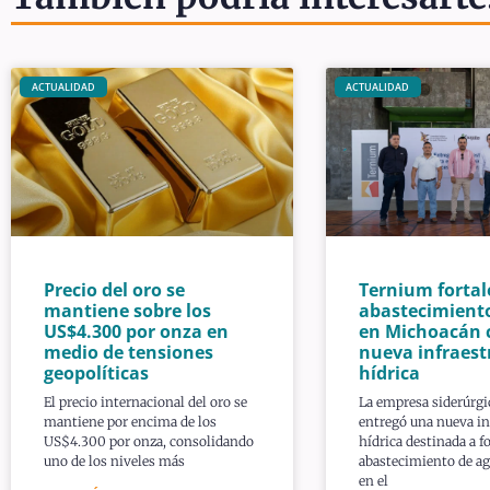
ACTUALIDAD
ACTUALIDAD
Precio del oro se
Ternium fortal
mantiene sobre los
abastecimient
US$4.300 por onza en
en Michoacán 
medio de tensiones
nueva infraest
geopolíticas
hídrica
El precio internacional del oro se
La empresa siderúrg
mantiene por encima de los
entregó una nueva in
US$4.300 por onza, consolidando
hídrica destinada a fo
uno de los niveles más
abastecimiento de ag
en el