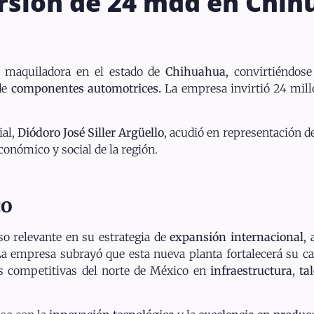
rsión de 24 mdd en Chi
 maquiladora en el estado de
Chihuahua
, convirtiéndos
de
componentes automotrices.
La empresa invirtió 24 mill
ial,
Diódoro José Siller Argüello
, acudió en representación d
conómico y social de la región.
co
 relevante en su estrategia de
expansión internacional
,
La empresa subrayó que esta nueva planta fortalecerá su ca
as competitivas del norte de México en
infraestructura
,
ta