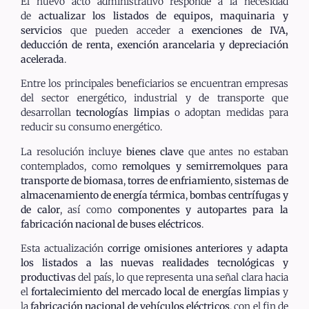
El nuevo acto administrativo responde a la necesidad
de
actualizar los listados de equipos, maquinaria y
servicios
que pueden acceder a
exenciones de IVA,
deducción de renta, exención arancelaria y depreciación
acelerada
.
Entre los principales beneficiarios se encuentran empresas
del sector energético, industrial y de transporte que
desarrollan
tecnologías limpias
o adoptan medidas para
reducir su consumo energético.
La resolución incluye
bienes clave
que antes no estaban
contemplados, como
remolques y semirremolques para
transporte de biomasa
,
torres de enfriamiento
,
sistemas de
almacenamiento de energía térmica
,
bombas centrífugas y
de calor
, así como
componentes y autopartes para la
fabricación nacional de buses eléctricos
.
Esta actualización
corrige omisiones anteriores
y
adapta
los listados a las nuevas realidades tecnológicas y
productivas
del país, lo que representa una señal clara hacia
el
fortalecimiento del mercado local de energías limpias
y
la
fabricación nacional de vehículos eléctricos
, con el fin de