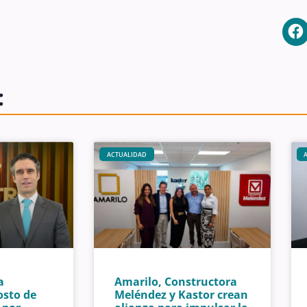
:
ACTUALIDAD
a
Amarilo, Constructora
osto de
Meléndez y Kastor crean