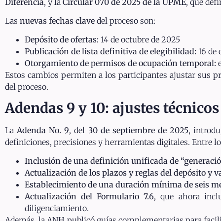
Diferencia
, y la
Circular 070 de 2025 de la UPME
, que def
Las
nuevas fechas clave
del proceso son:
Depósito de ofertas:
14 de octubre de 2025
Publicación de lista definitiva de elegibilidad:
16 de 
Otorgamiento de permisos de ocupación temporal:
e
Estos cambios permiten a los participantes ajustar sus pr
del proceso.
Adendas 9 y 10: ajustes técnico
La
Adenda No. 9
, del
30 de septiembre de 2025
, introd
definiciones, precisiones y herramientas digitales. Entre lo
Inclusión de una definición unificada de “generació
Actualización de los plazos y reglas del depósito y v
Establecimiento de una duración mínima de seis mes
Actualización del Formulario 7.6
, que ahora incl
diligenciamiento.
Además, la ANH publicó guías complementarias para facili