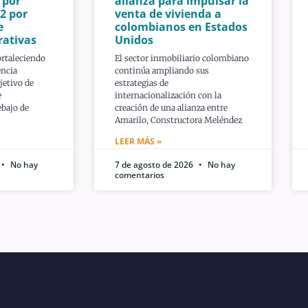
 por
alianza para impulsar la
2 por
venta de vivienda a
e
colombianos en Estados
rativas
Unidos
ortaleciendo
El sector inmobiliario colombiano
encia
continúa ampliando sus
jetivo de
estrategias de
e
internacionalización con la
bajo de
creación de una alianza entre
Amarilo, Constructora Meléndez
LEER MÁS »
No hay
7 de agosto de 2026
No hay
comentarios