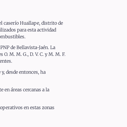
l caserío Huallape, distrito de
lizados para esta actividad
ombustibles.
 PNP de Bellavista-Jaén. La
 O. M. M. G., D. V. C. y M. M. F.
entes.
 y, desde entonces, ha
e en áreas cercanas a la
 operativos en estas zonas