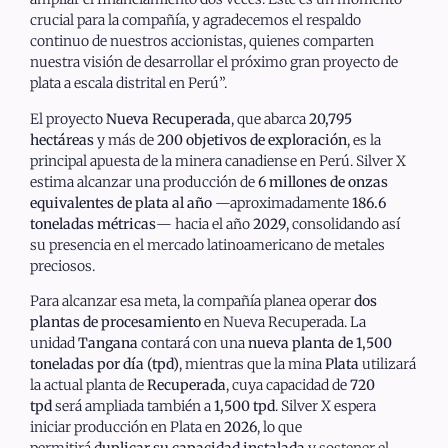
crucial para la compañía, y agradecemos el respaldo
continuo de nuestros accionistas, quienes comparten
nuestra visión de desarrollar el próximo gran proyecto de
plata a escala distrital en Perú”.
El proyecto
Nueva Recuperada
, que abarca
20,795
hectáreas
y más de
200 objetivos de exploración
, es la
principal apuesta de la minera canadiense en Perú. Silver X
estima alcanzar una producción de
6 millones de onzas
equivalentes de plata al año
—aproximadamente
186.6
toneladas métricas
— hacia el año
2029
, consolidando así
su presencia en el mercado latinoamericano de metales
preciosos.
Para alcanzar esa meta, la compañía planea operar
dos
plantas de procesamiento
en Nueva Recuperada. La
unidad
Tangana
contará con una
nueva planta de 1,500
toneladas por día (tpd)
, mientras que la mina
Plata
utilizará
la actual planta de
Recuperada
, cuya capacidad de
720
tpd
será ampliada también a
1,500 tpd
. Silver X espera
iniciar producción en Plata en
2026
, lo que