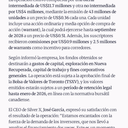
intermediada de US$11.7 millones
y otra
no intermediada
por US$4 millones
, mediante la emisión de
43 millones de
unidades
a un precio de
US$0.36
cada una. Cada unidad
incluye una acción ordinaria y media opción de compra de
acción (
warrant
), la cual podrá ejercerse hasta
septiembre
de 2028
a un precio de
US$0.51
. Además, los suscriptores
recibieron
comisiones por US$0.9 millones
y
2.5 millones
de warrants
como incentivo para corredores.
Según informó la empresa, los fondos obtenidos se
destinarán a
gastos de capital, exploración en Nueva
Recuperada, capital de trabajo y fines corporativos
generales
. La operación está sujeta a la aprobación final de
la
Bolsa de Valores de Toronto (TSXV)
, y los valores
emitidos estarán sujetos a un
período de retención legal
hasta enero de 2026
, en línea con la normativa bursátil
canadiense.
El CEO de Silver X,
José García
, expresó su satisfacción con
el resultado de la operación: “Estamos encantados con la
fuerza de la demanda de los inversores, que nos llevó a
ampliar el financiamiento dos veces. Este es un momento