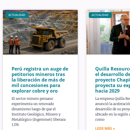
ACTUALIDAD
ACTUALIDAD
Perú registra un auge de
Quilla Resourc
petitorios mineros tras
el desarrollo de
la liberación de más de
proyecto Chapi
mil concesiones para
proyecta su ex
explorar cobre y oro
hacia 2029
El sector minero peruano
La empresa Quilla Re
experimenta un renovado
anunció la aceleració
dinamismo luego de que el
desarrollo de su proy
Instituto Geológico, Minero y
ubicado en la región
Metalúrgico (Ingemmet) liberara
como
1.176
LEER MÁS »