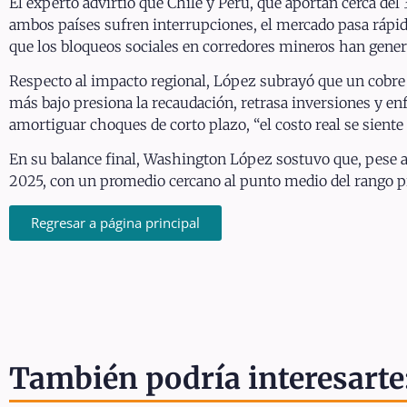
El experto advirtió que Chile y Perú, que aportan cerca de
ambos países sufren interrupciones, el mercado pasa rápida
que los bloqueos sociales en corredores mineros han genera
Respecto al impacto regional, López subrayó que un cobre 
más bajo presiona la recaudación, retrasa inversiones y enf
amortiguar choques de corto plazo, “el costo real se siente
En su balance final, Washington López sostuvo que, pese a la
2025, con un promedio cercano al punto medio del rango p
Regresar a página principal
También podría interesarte