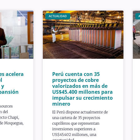
ACTUALIDAD
es acelera
Perú cuenta con 35
l
proyectos de cobre
 y
valorizados en más de
pansión
US$45.400 millones para
impulsar su crecimiento
minero
sources
n del
El Perú dispone actualmente de
ecto Chapi,
una cartera de 35 proyectos
 de Moquegua,
cupríferos que representan
inversiones superiores a
US$45.402 millones, una