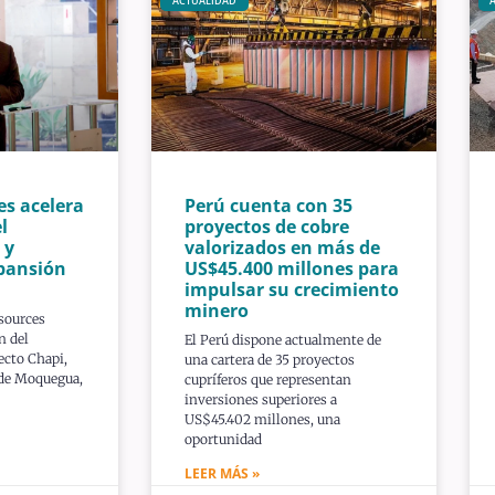
ACTUALIDAD
es acelera
Perú cuenta con 35
l
proyectos de cobre
 y
valorizados en más de
pansión
US$45.400 millones para
impulsar su crecimiento
minero
sources
n del
El Perú dispone actualmente de
ecto Chapi,
una cartera de 35 proyectos
 de Moquegua,
cupríferos que representan
inversiones superiores a
US$45.402 millones, una
oportunidad
LEER MÁS »