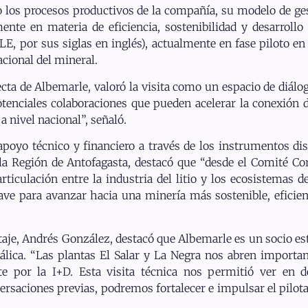
o los procesos productivos de la compañía, su modelo de ges
lmente en materia de eficiencia, sostenibilidad y desarroll
DLE, por sus siglas en inglés), actualmente en fase piloto e
cional del mineral.
ecta de Albemarle, valoró la visita como un espacio de diálo
potenciales colaboraciones que pueden acelerar la conexión
a nivel nacional”, señaló.
apoyo técnico y financiero a través de los instrumentos dis
 la Región de Antofagasta, destacó que “desde el Comité C
rticulación entre la industria del litio y los ecosistemas d
clave para avanzar hacia una minería más sostenible, efici
otaje, Andrés González, destacó que Albemarle es un socio est
álica. “Las plantas El Salar y La Negra nos abren importa
por la I+D. Esta visita técnica nos permitió ver en de
ersaciones previas, podremos fortalecer e impulsar el pilota