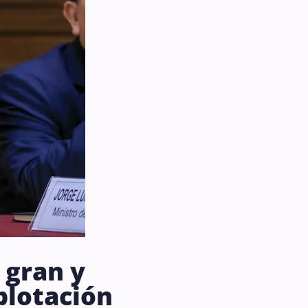
 gran y
plotación