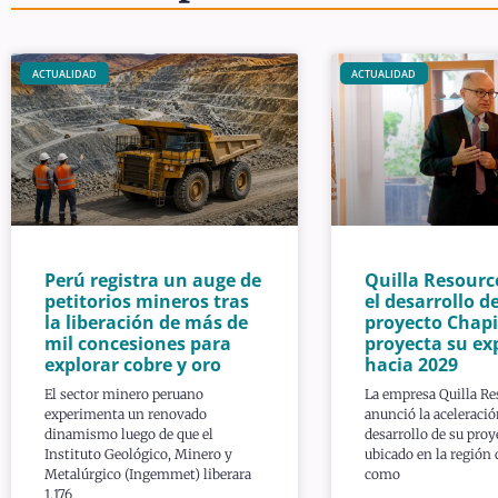
ACTUALIDAD
ACTUALIDAD
Perú registra un auge de
Quilla Resourc
petitorios mineros tras
el desarrollo de
la liberación de más de
proyecto Chapi
mil concesiones para
proyecta su ex
explorar cobre y oro
hacia 2029
El sector minero peruano
La empresa Quilla Re
experimenta un renovado
anunció la aceleració
dinamismo luego de que el
desarrollo de su proy
Instituto Geológico, Minero y
ubicado en la región
Metalúrgico (Ingemmet) liberara
como
1.176