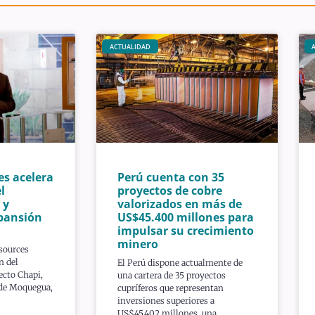
ACTUALIDAD
es acelera
Perú cuenta con 35
l
proyectos de cobre
 y
valorizados en más de
pansión
US$45.400 millones para
impulsar su crecimiento
minero
sources
n del
El Perú dispone actualmente de
ecto Chapi,
una cartera de 35 proyectos
 de Moquegua,
cupríferos que representan
inversiones superiores a
US$45.402 millones, una