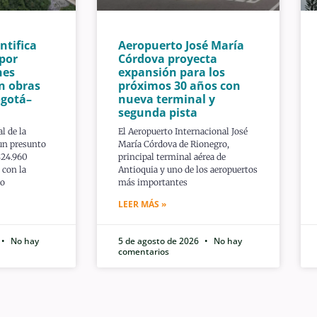
ntifica
Aeropuerto José María
 por
Córdova proyecta
nes
expansión para los
n obras
próximos 30 años con
ogotá–
nueva terminal y
segunda pista
l de la
El Aeropuerto Internacional José
 un presunto
María Córdova de Rionegro,
824.960
principal terminal aérea de
 con la
Antioquia y uno de los aeropuertos
to
más importantes
LEER MÁS »
No hay
5 de agosto de 2026
No hay
comentarios