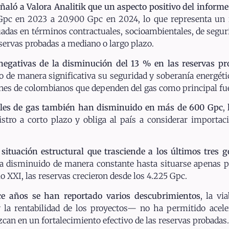
ñaló a Valora Analitik que un aspecto positivo del inform
 Gpc en 2023 a 20.900 Gpc en 2024, lo que representa un
adas en términos contractuales, socioambientales, de segurida
eservas probadas a mediano o largo plazo.
 negativas de la disminución del 13 % en las reservas p
o de manera significativa su seguridad y soberanía energétic
ones de colombianos que dependen del gas como principal fue
bles de gas también han disminuido en más de 600 Gpc
,
tro a corto plazo y obliga al país a considerar importaci
situación estructural que trasciende a los últimos tres 
ha disminuido de manera constante hasta situarse apenas 
o XXI, las reservas crecieron desde los 4.225 Gpc.
oce años se han reportado varios descubrimientos
, la v
 la rentabilidad de los proyectos— no ha permitido aceler
can en un fortalecimiento efectivo de las reservas probadas.