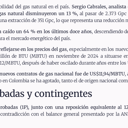
ilidad del gas natural en el país
. Sergio Cabrales, analista
 gas natural disminuyeron un 13 %,
al pasar de 2.373 Gpc
una extracción de 351 Gpc, lo que representa una reducción 
n caído un 64 % en los últimos doce años
, descendiendo d
ara el mercado energético del país.
flejarse en los precios del gas
, especialmente en los nuevo
millón de BTU (MBTU) en noviembre de 2024 a situarse 
US$12/MBTU, después de haber oscilado durante años entre l
s nuevos contratos de gas nacional fue de US$11,94/MBTU
,
to en Colombia se ha agotado, tanto el de origen nacional com
obadas y contingentes
probadas (1P), junto con una reposición equivalente al 
n contradicción con el balance general presentado por la A