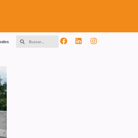
nales