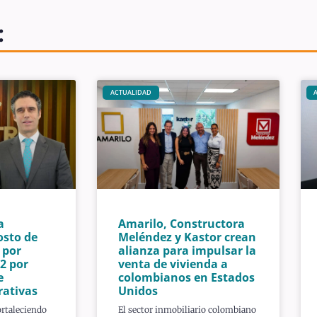
:
ACTUALIDAD
a
Amarilo, Constructora
osto de
Meléndez y Kastor crean
 por
alianza para impulsar la
2 por
venta de vivienda a
e
colombianos en Estados
rativas
Unidos
ortaleciendo
El sector inmobiliario colombiano