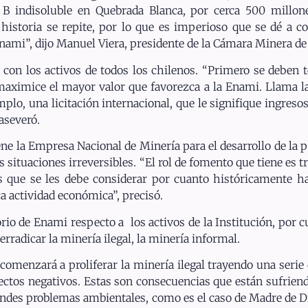
 B indisoluble en Quebrada Blanca, por cerca 500 mill
storia se repite, por lo que es imperioso que se dé a con
Enami”, dijo Manuel Viera, presidente de la Cámara Minera de
con los activos de todos los chilenos. “Primero se deben ten
maximice el mayor valor que favorezca a la Enami. Llama l
plo, una licitación internacional, que le signifique ingreso
aseveró.
iene la Empresa Nacional de Minería para el desarrollo de la
situaciones irreversibles. “El rol de fomento que tiene es tr
 que se les debe considerar por cuanto históricamente h
a actividad económica”, precisó.
rio de Enami respecto a los activos de la Institución, por
rradicar la minería ilegal, la minería informal.
 comenzará a proliferar la minería ilegal trayendo una serie
pectos negativos. Estas son consecuencias que están sufriend
ndes problemas ambientales, como es el caso de Madre de D