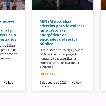
a nueve
MINEM actualiza
criterios para fortalecer
rural y
las auditorías
éctrica a
energéticas en
peruanos
entidades del sector
público
rgía y Minas
ejecución de
El Ministerio de Energía y Minas
ectrificación
(MINEM) publicó el proyecto
 que más
normativo que actualiza los
criterios para la realización de
auditorías
LEER MÁS »
No hay
6 de agosto de 2026
No hay
comentarios