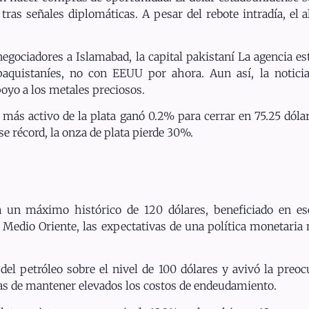
ras señales diplomáticas. A pesar del rebote intradía, el 
gociadores a Islamabad, la capital pakistaní La agencia esta
 paquistaníes, no con EEUU por ahora. Aun así, la notici
oyo a los metales preciosos.
s activo de la plata ganó 0.2% para cerrar en 75.25 dólar
e récord, la onza de plata pierde 30%.
ta un máximo histórico de 120 dólares, beneficiado en e
 Medio Oriente, las expectativas de una política monetaria m
s del petróleo sobre el nivel de 100 dólares y avivó la preo
vas de mantener elevados los costos de endeudamiento.