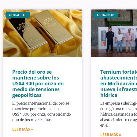
ACTUALIDAD
ACTUALIDAD
Precio del oro se
Ternium fortal
mantiene sobre los
abastecimient
US$4.300 por onza en
en Michoacán 
medio de tensiones
nueva infraest
geopolíticas
hídrica
El precio internacional del oro se
La empresa siderúrg
mantiene por encima de los
entregó una nueva in
US$4.300 por onza, consolidando
hídrica destinada a fo
uno de los niveles más
abastecimiento de ag
en el
LEER MÁS »
LEER MÁS »