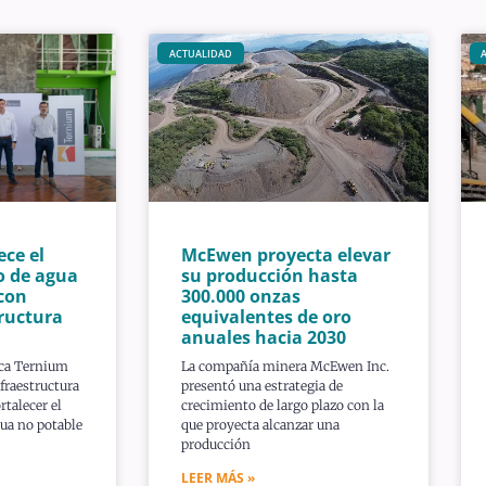
ACTUALIDAD
ece el
McEwen proyecta elevar
o de agua
su producción hasta
con
300.000 onzas
ructura
equivalentes de oro
anuales hacia 2030
ica Ternium
La compañía minera McEwen Inc.
fraestructura
presentó una estrategia de
rtalecer el
crecimiento de largo plazo con la
ua no potable
que proyecta alcanzar una
producción
LEER MÁS »