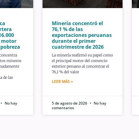
ca
Minería concentró el
rtera
76,1 % de las
16.000
exportaciones peruanas
n motor
durante el primer
a pobreza
cuatrimestre de 2026
 concentra
La minería reafirmó su papel como
ctos mineros
el principal motor del comercio
imadamente
exterior peruano al concentrar el
76,1 % del valor
a de las
LEER MÁS »
No hay
5 de agosto de 2026
No hay
comentarios