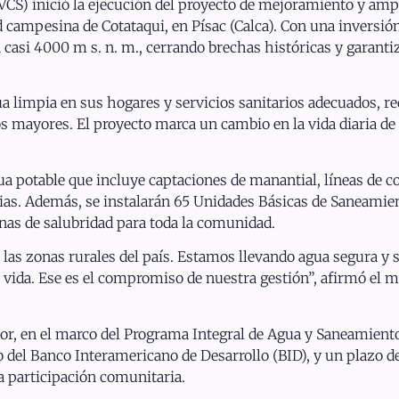
CS) inició la ejecución del proyecto de mejoramiento y ampl
 campesina de Cotataqui, en Písac (Calca). Con una inversión 
casi 4000 m s. n. m., cerrando brechas históricas y garanti
ua limpia en sus hogares y servicios sanitarios adecuados, 
s mayores. El proyecto marca un cambio en la vida diaria de
 potable que incluye captaciones de manantial, líneas de c
rias. Además, se instalarán 65 Unidades Básicas de Saneamien
nas de salubridad para toda la comunidad.
n las zonas rurales del país. Estamos llevando agua segura y 
 vida. Ese es el compromiso de nuestra gestión”, afirmó el m
utor, en el marco del Programa Integral de Agua y Saneamien
del Banco Interamericano de Desarrollo (BID), y un plazo de 
a participación comunitaria.