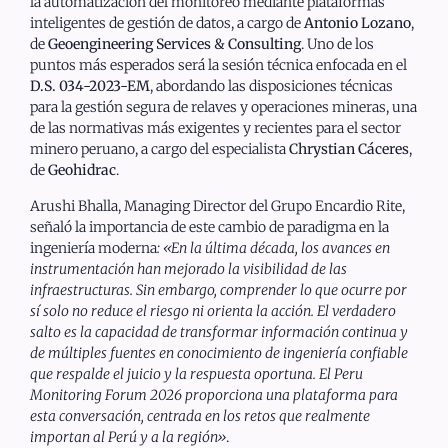
la automatización del monitoreo mediante plataformas
inteligentes de gestión de datos, a cargo de
Antonio Lozano
,
de
Geoengineering Services & Consulting
. Uno de los
puntos más esperados será la sesión técnica enfocada en el
D.S. 034-2023-EM
, abordando las disposiciones técnicas
para la gestión segura de relaves y operaciones mineras, una
de las normativas más exigentes y recientes para el sector
minero peruano, a cargo del especialista
Chrystian Cáceres
,
de
Geohidrac
.
Arushi Bhalla, Managing Director del Grupo Encardio Rite,
señaló la importancia de este cambio de paradigma en la
ingeniería moderna
: «En la última década, los avances en
instrumentación han mejorado la visibilidad de las
infraestructuras. Sin embargo, comprender lo que ocurre por
sí solo no reduce el riesgo ni orienta la acción. El verdadero
salto es la capacidad de transformar información continua y
de múltiples fuentes en conocimiento de ingeniería confiable
que respalde el juicio y la respuesta oportuna. El Peru
Monitoring Forum 2026 proporciona una plataforma para
esta conversación, centrada en los retos que realmente
importan al Perú y a la región»
.