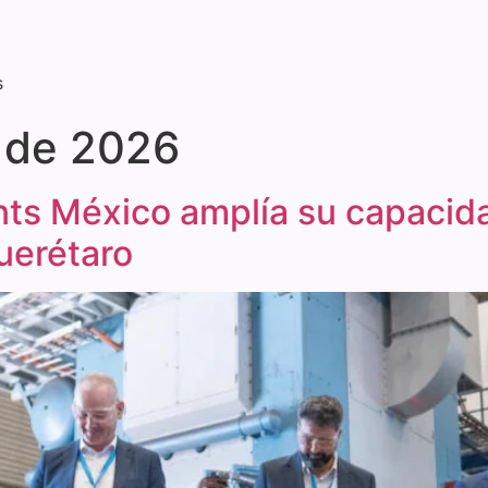
s
o de 2026
s México amplía su capacida
uerétaro