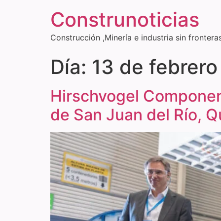
Construnoticias
Construcción ,Minería e industria sin frontera
Día:
13 de febrer
Hirschvogel Component
de San Juan del Río, Q