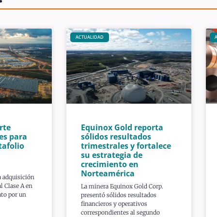
ACTUALIDAD
rte
Equinox Gold reporta
es para
sólidos resultados
tafolio
trimestrales y fortalece
su estrategia de
crecimiento en
Norteamérica
a adquisición
l Clase A en
La minera Equinox Gold Corp.
ato por un
presentó sólidos resultados
financieros y operativos
correspondientes al segundo