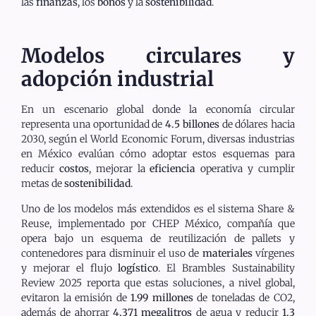
las
finanzas
, los
bonos
y la
sostenibilidad
.
Modelos circulares y
adopción industrial
En un escenario global donde la economía circular
representa una oportunidad de
4.5 billones
de dólares hacia
2030, según el World Economic Forum, diversas industrias
en México evalúan cómo adoptar estos esquemas para
reducir
costos
, mejorar la
eficiencia
operativa y cumplir
metas de
sostenibilidad
.
Uno de los modelos más extendidos es el sistema Share &
Reuse, implementado por CHEP México, compañía que
opera bajo un esquema de reutilización de pallets y
contenedores para disminuir el uso de
materiales
vírgenes
y mejorar el flujo
logístico
. El Brambles Sustainability
Review 2025 reporta que estas soluciones, a nivel global,
evitaron la emisión de
1.99 millones
de toneladas de CO2,
además de ahorrar
4,371 megalitros
de agua y reducir
1.3