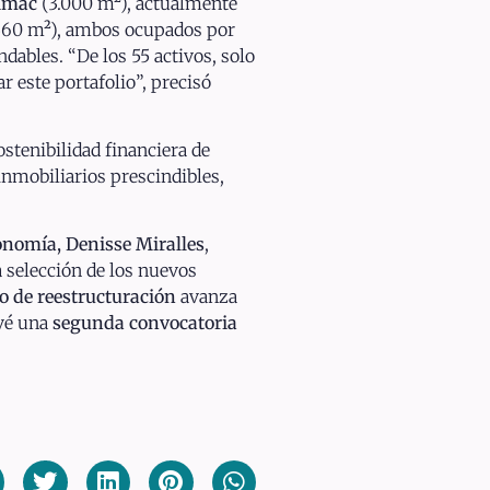
ímac
(3.000 m²), actualmente
360 m²), ambos ocupados por
dables. “De los 55 activos, solo
 este portafolio”, precisó
ostenibilidad financiera de
inmobiliarios prescindibles,
onomía, Denisse Miralles
,
a selección de los nuevos
o de reestructuración
avanza
evé una
segunda convocatoria