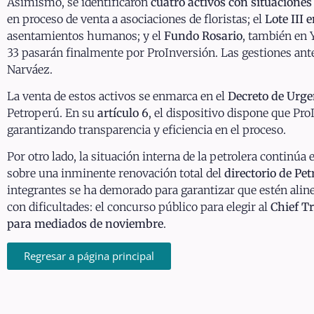
Asimismo, se identificaron
cuatro activos con situacione
en proceso de venta a asociaciones de floristas; el
Lote III 
asentamientos humanos; y el
Fundo Rosario
, también en 
33 pasarán finalmente por ProInversión. Las gestiones ante
Narváez.
La venta de estos activos se enmarca en el
Decreto de Urge
Petroperú. En su
artículo 6
, el dispositivo dispone que Pr
garantizando transparencia y eficiencia en el proceso.
Por otro lado, la situación interna de la petrolera continúa 
sobre una inminente renovación total del
directorio de Pe
integrantes se ha demorado para garantizar que estén alinea
con dificultades: el concurso público para elegir al
Chief T
para mediados de noviembre
.
Regresar a página principal