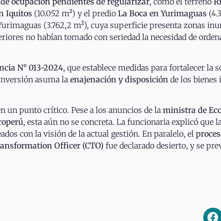
s de ocupación pendientes de regularizar
, como el terreno
R
en Iquitos
(10.052 m²) y el predio
La Boca en Yurimaguas
(4.
Yurimaguas (3.762,2 m²), cuya superficie presenta zonas inun
riores no habían tomado con seriedad la necesidad de ordenar
ncia N° 013-2024
, que establece medidas para fortalecer la s
oInversión asuma la
enajenación y disposición
de los bienes 
en un punto crítico. Pese a los anuncios de la
ministra de Ec
troperú
, esta aún no se concreta. La funcionaria explicó que l
dos con la visión de la actual gestión. En paralelo, el
proces
ransformation Officer (CTO)
fue declarado desierto, y se pr