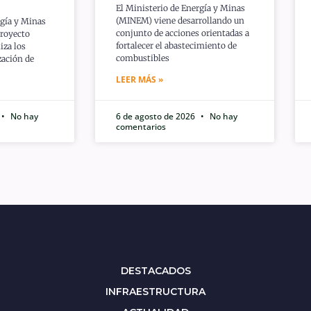
El Ministerio de Energía y Minas
(MINEM) viene desarrollando un
rgía y Minas
conjunto de acciones orientadas a
proyecto
fortalecer el abastecimiento de
iza los
combustibles
ización de
LEER MÁS »
No hay
6 de agosto de 2026
No hay
comentarios
DESTACADOS
INFRAESTRUCTURA