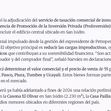
ó la adjudicación del
servicio de tasación comercial de inm
encia de Promoción de la Inversión Privada (ProInversión)
incluir el edificio central ubicado en San Isidro.
nial impulsado desde la gestión del expresidente de Petrope
El objetivo principal es
reducir las cargas improductivas
, 
icos
que contribuyan a su sostenibilidad financiera. “Son ac
sador y del comprador final”, señaló Narváez en declaracione
irá
determinar el valor comercial y el precio de venta
de
55 
 Pasco, Piura, Tumbes y Ucayali
. Estos bienes forman parte
 en el mercado.
perú ya había adelantado a fines de 2024 una relación prelim
an la
Casona El Olivar
en San Isidro (2.230 m²), la
Casa Pailla
dios menores ubicados en diferentes regiones del país.