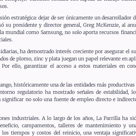
sos.
sión estratégica: dejar de ser únicamente un desarrollador d
só su presidente y director general, Greg McKenzie, al an
alla mundial como Samsung, no solo aporta recursos financi
iales.
diarias, ha demostrado interés creciente por asegurar el s
ados de plomo, zinc y plata juegan un papel relevante en apl
 Por ello, garantizar el acceso a estos materiales en cond
rango, históricamente una de las entidades más productivas 
ntorno regulatorio ha mostrado señales de estabilidad, l
a significar no solo una fuente de empleo directo e indirec
nes industriales. A lo largo de los años, La Parrilla ha s
 beneficio, campamentos, talleres de mantenimiento y una
 los tiempos y costos del reinicio, una ventaja significat