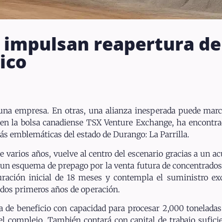
 impulsan reapertura de
ico
e una empresa. En otras, una alianza inesperada puede marc
 en la bolsa canadiense TSX Venture Exchange, ha encontr
ás emblemáticas del estado de Durango: La Parrilla.
varios años, vuelve al centro del escenario gracias a un a
e un esquema de prepago por la venta futura de concentrados
duración inicial de 18 meses y contempla el suministro ex
s dos primeros años de operación.
ta de beneficio con capacidad para procesar 2,000 toneladas 
el complejo. También contará con capital de trabajo sufici