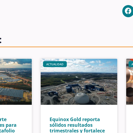
:
ACTUALIDAD
rte
Equinox Gold reporta
es para
sólidos resultados
tafolio
trimestrales y fortalece