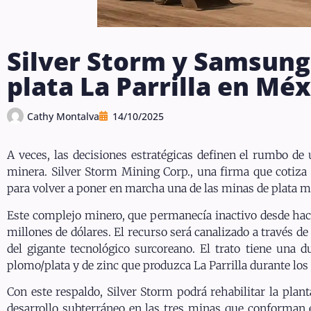
Silver Storm y Samsung
plata La Parrilla en Méx
Cathy Montalva
14/10/2025
A veces, las decisiones estratégicas definen el rumbo d
minera. Silver Storm Mining Corp., una firma que cotiza
para volver a poner en marcha una de las minas de plata m
Este complejo minero, que permanecía inactivo desde hace 
millones de dólares. El recurso será canalizado a través d
del gigante tecnológico surcoreano. El trato tiene una 
plomo/plata y de zinc que produzca La Parrilla durante lo
Con este respaldo, Silver Storm podrá rehabilitar la plan
desarrollo subterráneo en las tres minas que conforman 