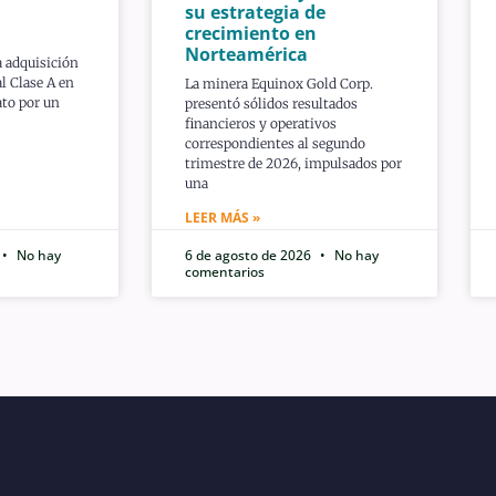
su estrategia de
crecimiento en
Norteamérica
a adquisición
l Clase A en
La minera Equinox Gold Corp.
ato por un
presentó sólidos resultados
financieros y operativos
correspondientes al segundo
trimestre de 2026, impulsados por
una
LEER MÁS »
No hay
6 de agosto de 2026
No hay
comentarios