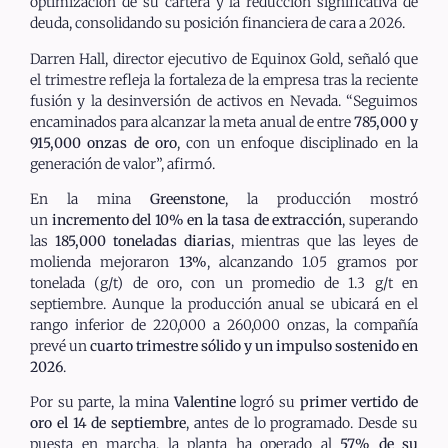
optimización de su cartera y la reducción significativa de
deuda, consolidando su posición financiera de cara a 2026.
Darren Hall, director ejecutivo de Equinox Gold, señaló que
el trimestre refleja la fortaleza de la empresa tras la reciente
fusión y la desinversión de activos en Nevada. “Seguimos
encaminados para alcanzar la meta anual de entre
785,000 y
915,000 onzas de oro
, con un enfoque disciplinado en la
generación de valor”, afirmó.
En la mina
Greenstone
, la producción mostró
un
incremento del 10% en la tasa de extracción
, superando
las
185,000 toneladas diarias
, mientras que las leyes de
molienda mejoraron
13%
, alcanzando 1.05 gramos por
tonelada (g/t) de oro, con un promedio de 1.3 g/t en
septiembre. Aunque la producción anual se ubicará en el
rango inferior de 220,000 a 260,000 onzas, la compañía
prevé un
cuarto trimestre sólido y un impulso sostenido en
2026
.
Por su parte, la mina
Valentine
logró su
primer vertido de
oro el 14 de septiembre
, antes de lo programado. Desde su
puesta en marcha, la planta ha operado al
57% de su