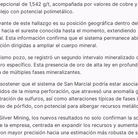
cepcional de 1,542 g/t, acompañada por valores de cobre y
ejo con potencial polimetálico.
vante de este hallazgo es su posición geográfica dentro de
a hacia el sureste conocida hasta el momento, extendiendo 
al. Esta información confirma que el sistema permanece abi
ión dirigidas a ampliar el cuerpo mineral.
ismo pozo, se registró un segundo intervalo mineralizado 
o específico. Esta presencia de oro de alta ley en profund
a de múltiples fases mineralizantes.
a sostener que el sistema de San Marcial podría estar asoci
nidos de la misma perforación, que atravesó una anomalía 
ración de sulfuros, así como alteraciones típicas de fases
cleo de pórfido, con potencial para albergar recursos metál
lver Mining, los nuevos resultados no solo confirman la s
de la empresa, centrada en expandir los recursos y aumenta
 con mayor precisión hacia una estimación más robusta de 