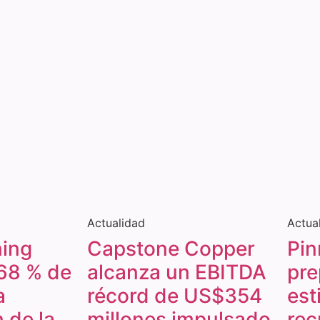
Actualidad
Actua
ning
Capstone Copper
Pin
68 % de
alcanza un EBITDA
pre
a
récord de US$354
est
 de la
millones impulsado
rec