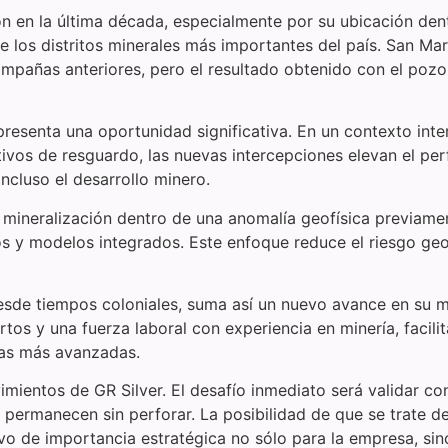
n en la última década, especialmente por su ubicación dentr
 los distritos minerales más importantes del país. San Marc
mpañas anteriores, pero el resultado obtenido con el poz
resenta una oportunidad significativa. En un contexto inte
ivos de resguardo, las nuevas intercepciones elevan el per
ncluso el desarrollo minero.
mineralización dentro de una anomalía geofísica previamen
s y modelos integrados. Este enfoque reduce el riesgo geo
 desde tiempos coloniales, suma así un nuevo avance en su 
ertos y una fuerza laboral con experiencia en minería, facili
pas más avanzadas.
ientos de GR Silver. El desafío inmediato será validar co
 permanecen sin perforar. La posibilidad de que se trate d
vo de importancia estratégica no sólo para la empresa, sino