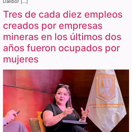
Dalibor […]
Tres de cada diez empleos
creados por empresas
mineras en los últimos dos
años fueron ocupados por
mujeres