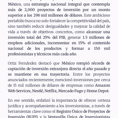
México
, una
estrategia nacional integral que contempla
más de 2,000 proyectos de inversión por un monto
superior a los 298 mil millones de dólares
. Este ambicioso
portafolio busca no solo fortalecer la competitividad del país,
sino también reducir desigualdades y mejorar la calidad de
vida a través de objetivos concretos, como
alcanzar una
inversión total del 25% del PIB
, generar
1.5 millones de
empleos adicionales
,
incrementar en 15% el contenido
nacional de los productos
y
formar a 150 mil
profesionistas
y técnicos más cada año
.
Ortiz Fernández destacó que
México rompió récords de
captación de inversión extranjera directa el año pasado y
se mantiene en esa trayectoria
. Entre los proyectos
anunciados recientemente, mencionó inversiones por cerca
de 15 mil millones de dólares de empresas como
Amazon
Web Services
,
Nestlé
,
Netflix
,
Mercado Pago
y
Home Depot
.
En ese sentido, enfatizó la importancia de ofrecer certeza
jurídica y acompañamiento a los inversionistas, a través de
herramientas clave como el
Registro Único de Proyectos de
Inversión (RUPI)
y la
Ventanilla Única de Inversionistas