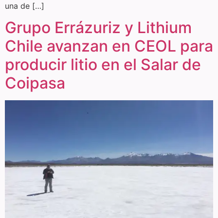
una de […]
Grupo Errázuriz y Lithium
Chile avanzan en CEOL para
producir litio en el Salar de
Coipasa